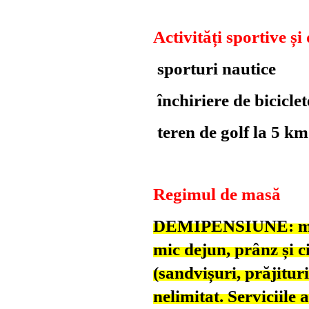
Activități sportive și
sporturi nautice
închiriere de biciclet
teren de golf la 5 km
Regimul de masă
DEMIPENSIUNE: mic 
mic dejun, prânz și ci
(sandvișuri, prăjituri
nelimitat. Serviciile a