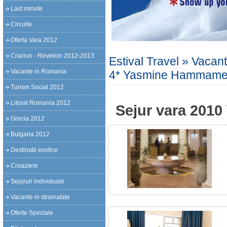
Last minute
Circuite
Oferta Vara 2012
Craciun - Revelion 2012-2013
Estival Travel
»
Vacant
Vacante in Romania
4* Yasmine Hammame
Turism Social 2012
Litoral Romania 2012
Sejur vara 201
Grecia 2012
Bulgaria 2012
Destinatii exotice
Croaziere
Sejururi individuale
Vacante in strainatate
Oferte Speciale