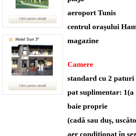
aeroport T
Click pentru detalii
centrul orașulu
magazine î
Hotel Sun 3*
Camere
standard cu 2 paturi
Click pentru detalii
pat suplimentar: 1(a 
baie proprie
(cadă sau duș, uscăt
aer condiționat în se