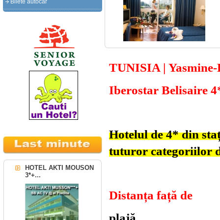
Bilete autocar
TUNISIA | Yasmin
Iberostar Belisaire 4
Hotelul de 4* din s
tuturor categoriilor d
HOTEL AKTI MOUSON
3*+...
Distanța fa
plajă