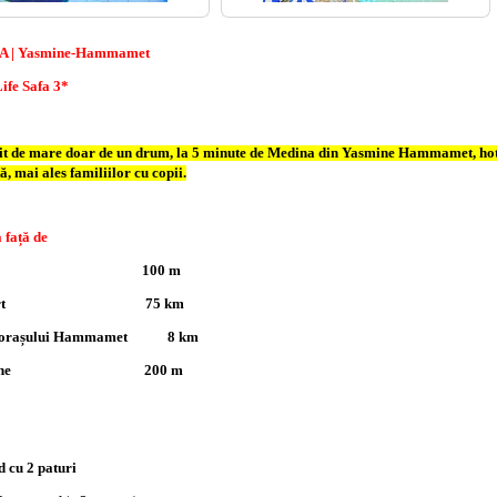
A | Yasmine-Hammamet
ife Safa 3*
it de mare doar de un drum, la 5 minute de Medina din Yasmine Hammamet, hote
ă, mai ales familiilor cu copii.
ța față de
ajă 100 m
roport 75 km
l orașului Hammamet 8 km
azine 200 m
d cu 2 paturi