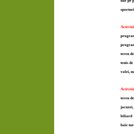
bar pe 
sporturi
Activită
program
program
teren de
tenis d
volei, m
Activită
teren de
jacuzzi,
biliard
baie tu