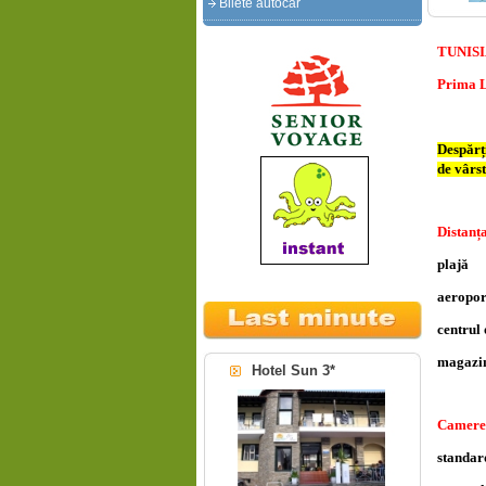
Bilete autocar
TUNISI
Prima L
Despărț
de vârst
Distan
pl
ae
centru
mag
Hotel Sun 3*
Camere
standar