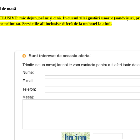
l de masă
USIVE: mic dejun, prânz și cină. În cursul zilei gustări ușoare (sandvișuri, prăj
e nelimitat. Serviciile all inclusive diferă de la un hotel la altul.
Sunt interesat de aceasta oferta!
Trimite-ne un mesaj iar noi te vom contacta pentru a-ti oferi toate detal
Nume:
E-mail:
Telefon:
Mesaj: