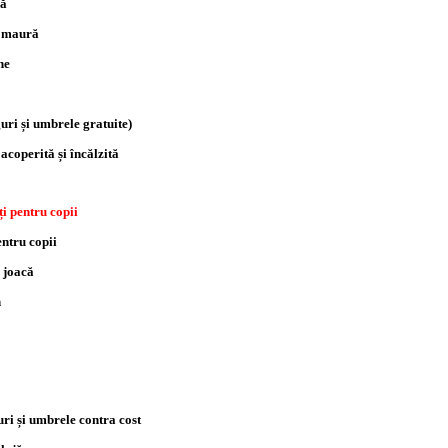
că
a maură
ne
uri și umbrele gratuite)
acoperită și încălzită
ți pentru copii
entru copii
e joacă
n
uri și umbrele contra cost