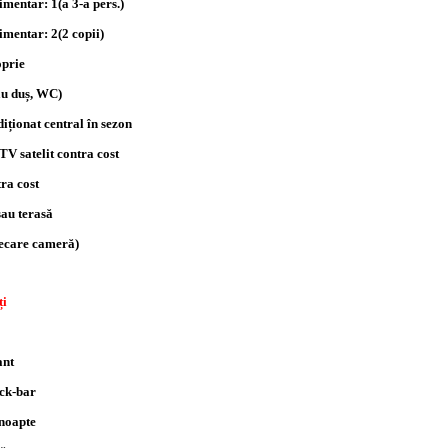
imentar: 1(a 3-a pers.)
imentar: 2(2 copii)
oprie
au duș, WC)
iționat central în sezon
 TV satelit contra cost
tra cost
sau terasă
fiecare cameră)
ți
ant
ack-bar
 noapte