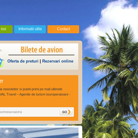
 noi
Informatii utile
Contact
Oferta de preturi
|
Rezervari online
la newsletter si puteti primi pe mail ultimele
VAL Travel – Agentie de turism touroperatoare -