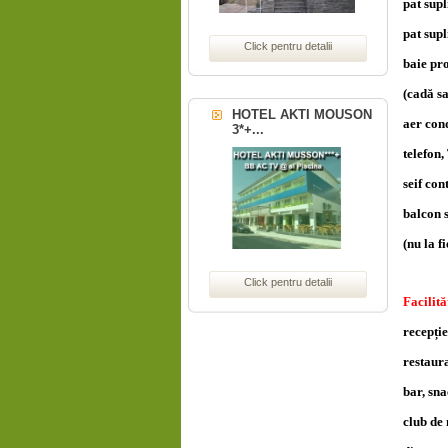
pat supl
pat supl
Click pentru detalii
baie pr
(cadă s
HOTEL AKTI MOUSON
aer cond
3*+...
telefon,
seif con
balcon 
(nu la 
Click pentru detalii
Facilită
recepție
restaur
bar, sn
club de