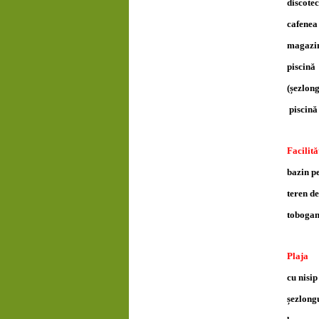
discote
cafene
magazi
piscină
(șezlong
piscină 
Facilită
bazin p
teren d
toboga
Plaja
cu nisip
șezlong