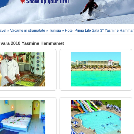
ravel
»
Vacante in strainatate
»
Tunisia
»
Hotel Prima Life Safa 3* Yasmine Hamma
r vara 2010 Yasmine Hammamet