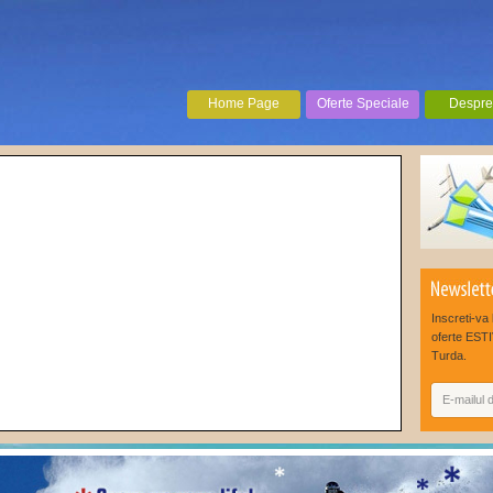
Home Page
Oferte Speciale
Despre
Inscreti-va 
oferte ESTI
Turda.