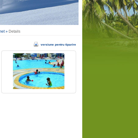
met
»
Details
versiune pentru tiparire