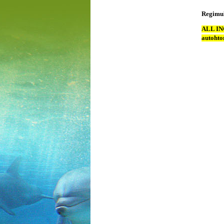
Regimu
ALL INCL
autohton