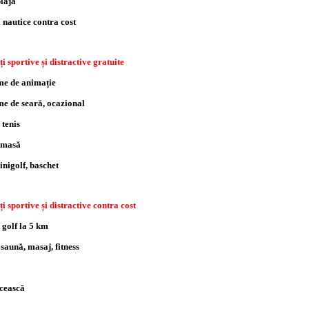
plajă
 nautice contra cost
ți sportive și distractive gratuite
e de animație
e de seară, ocazional
 tenis
e masă
inigolf, baschet
ți sportive și distractive contra cost
 golf la 5 km
 saună, masaj, fitness
rcească