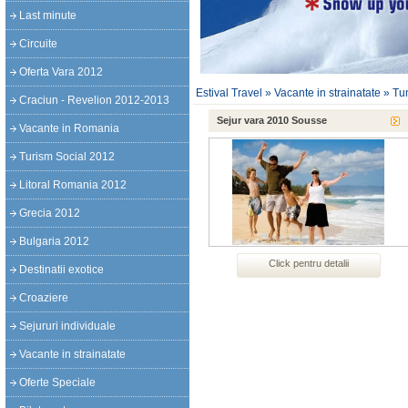
Last minute
Circuite
Oferta Vara 2012
Estival Travel
»
Vacante in strainatate
»
Tu
Craciun - Revelion 2012-2013
Sejur vara 2010 Sousse
Vacante in Romania
Turism Social 2012
Litoral Romania 2012
Grecia 2012
Bulgaria 2012
Click pentru detalii
Destinatii exotice
Croaziere
Sejururi individuale
Vacante in strainatate
Oferte Speciale